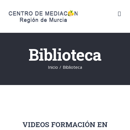
Saltar
al
contenido
Biblioteca
Inicio
/
Biblioteca
VIDEOS FORMACIÓN EN