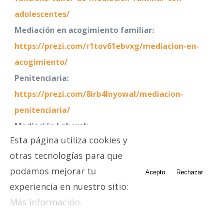
adolescentes/
Mediación en acogimiento familiar:
https://prezi.com/r1tov61ebvxg/mediacion-en-
acogimiento/
Penitenciaria:
https://prezi.com/8irb4lnyowal/mediacion-
penitenciaria/
Mediación Laboral:
Esta página utiliza cookies y
https://prezi.com/l0zmk1ttr70d/mediacion-
otras tecnologías para que
laboral/
podamos mejorar tu
Acepto
Rechazar
https://prezi.com/9uvpnuqmcnvd/mediacion-
experiencia en nuestro sitio:
laboral/
Más información.