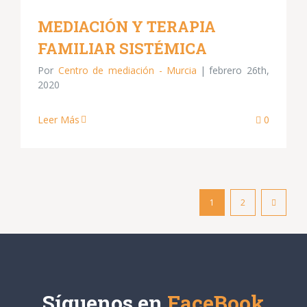
MEDIACIÓN Y TERAPIA
FAMILIAR SISTÉMICA
Por
Centro de mediación - Murcia
|
febrero 26th,
2020
Leer Más
0
1
2
Síguenos en
FaceBook