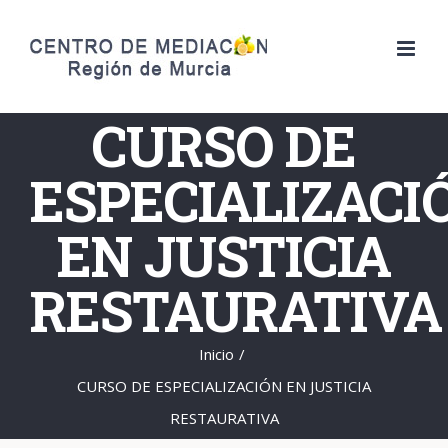
Saltar
al
contenido
CURSO DE
ESPECIALIZACI
EN JUSTICIA
RESTAURATIVA
Inicio
/
CURSO DE ESPECIALIZACIÓN EN JUSTICIA
RESTAURATIVA