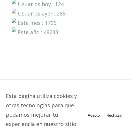
Usuarios hoy : 124
Usuarios ayer : 285
Este mes : 1725
Este año : 48233
© Centro de mediación de Murcia | Todos los derechos
Esta página utiliza cookies y
reservados | Powered by
WordPress
|
Jaac Studio — Java &
otras tecnologías para que
Angular Engineer - jaacstudio.com
podamos mejorar tu
Acepto
Rechazar
experiencia en nuestro sitio:
Facebook
YouTube
YouTube
Twitter
Correo
electrónico