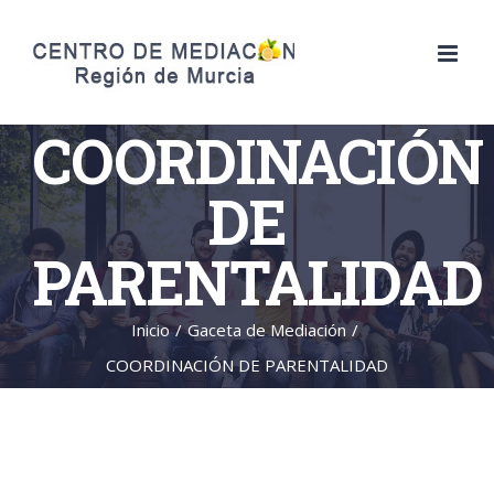
Saltar
al
contenido
COORDINACIÓN
DE
PARENTALIDAD
Inicio
/
Gaceta de Mediación
/
COORDINACIÓN DE PARENTALIDAD