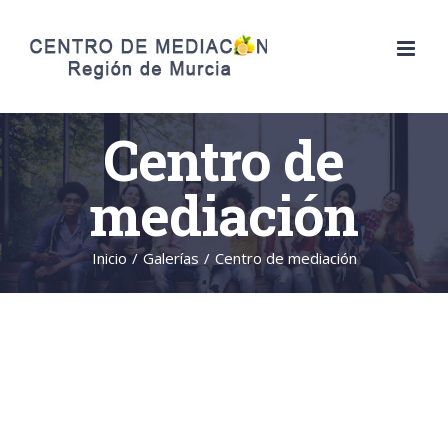
Saltar
al
contenido
Centro de
mediación
Inicio
/
Galerías
/
Centro de mediación